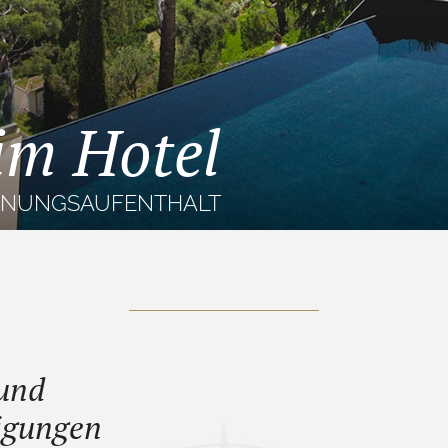
 im Hotel
NNUNGSAUFENTHALT
 und
tigungen