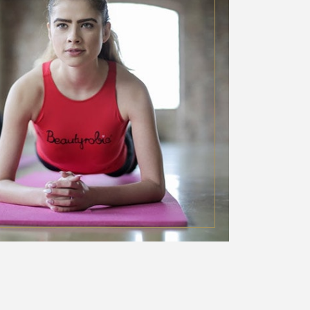
ufenthalt
****
en Tisch
Restaurant Le Tillac
(Zugang oder Behandlung)
inen Geschenkgutschein
ranstaltung