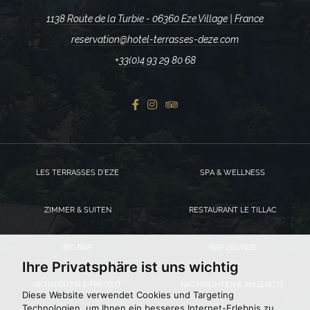
1138 Route de la Turbie - 06360 Eze Village | France
reservation@hotel-terrasses-deze.com
+33(0)4 93 29 80 68
LES TERRASSES D’EZE
SPA & WELLNESS
ZIMMER & SUITEN
RESTAURANT LE TILLAC
BIO BAR
BAR LOUNGE
Ihre Privatsphäre ist uns wichtig
AKTIVITÄTEN & FREIZEIT
NACHRICHTEN & ANGEBOTE
Diese Website verwendet Cookies und Targeting
Technologien, um Ihnen ein besseres Internet-Erlebnis zu