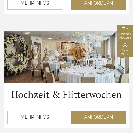
MEHR INFOS
ANFORDERN
Buchen Sie Ihren Aufenthalt
****
Reservieren Sie Ihren Tisch
Restaurant Le Tillac
Geschen-
kboxen
Buchen Sie Ihr Spa
(Zugang oder Behandlung)
Verschenken Sie einen Geschenkgutschein
Spa
Video
Buchen Sie Ihre Veranstaltung
Hochzeit & Flitterwochen
MEHR INFOS
ANFORDERN