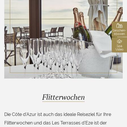
Buchen Sie Ihren Aufenthalt
****
Reservieren Sie Ihren Tisch
Restaurant Le Tillac
Geschen-
kboxen
Buchen Sie Ihr Spa
(Zugang oder Behandlung)
Verschenken Sie einen Geschenkgutschein
Spa
Video
Buchen Sie Ihre Veranstaltung
Flitterwochen
Die Côte d'Azur ist auch das ideale Reiseziel für Ihre
Flitterwochen und das Les Terrasses d'Eze ist der