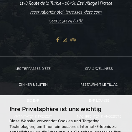
1138 Route de la Turbie - 06360 Eze Village | France
reservation@hotel-terrasses-deze.com
+33(0)4 93 29 80 68
LES TERRASSES D’EZE
SPA & WELLNESS
ZIMMER & SUITEN
RESTAURANT LE TILLAC
BIO BAR
BAR LOUNGE
Ihre Privatsphäre ist uns wichtig
AKTIVITÄTEN & FREIZEIT
NACHRICHTEN & ANGEBOTE
Diese Website verwendet Cookies und Targeting
Technologien, um Ihnen ein besseres Internet-Erlebnis zu