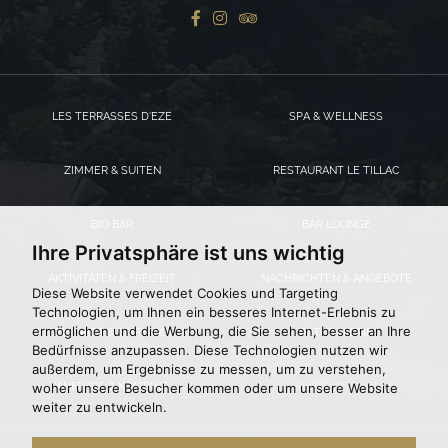
LES TERRASSES D’EZE
SPA & WELLNESS
ZIMMER & SUITEN
RESTAURANT LE TILLAC
BIO BAR
BAR LOUNGE
Ihre Privatsphäre ist uns wichtig
AKTIVITÄTEN & FREIZEIT
NACHRICHTEN & ANGEBOTE
Diese Website verwendet Cookies und Targeting
Technologien, um Ihnen ein besseres Internet-Erlebnis zu
ermöglichen und die Werbung, die Sie sehen, besser an Ihre
SEMINARE & EMPFÄNGE
FOTOGALERIE
Bedürfnisse anzupassen. Diese Technologien nutzen wir
außerdem, um Ergebnisse zu messen, um zu verstehen,
woher unsere Besucher kommen oder um unsere Website
ANFAHRT & KONTAKT
RESERVIERUNG
weiter zu entwickeln.