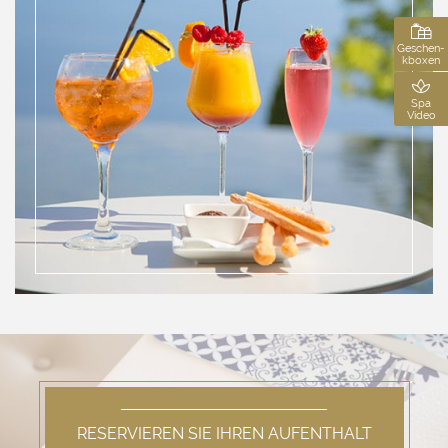
Buchen Sie Ihren Aufenthalt
****
Reservieren Sie Ihren Tisch
Restaurant Le Tillac
Geschen-
kboxen
Buchen Sie Ihr Spa
(Zugang oder Behandlung)
Verschenken Sie einen Geschenkgutschein
Spa
Video
Buchen Sie Ihre Veranstaltung
RESERVIEREN SIE IHREN AUFENTHALT