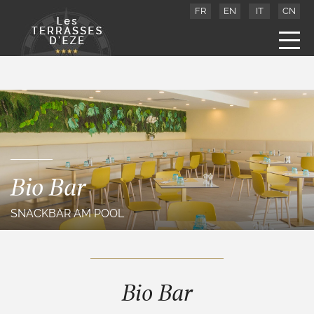
FR
EN
IT
CN
Bio Bar
SNACKBAR AM POOL
Bio Bar