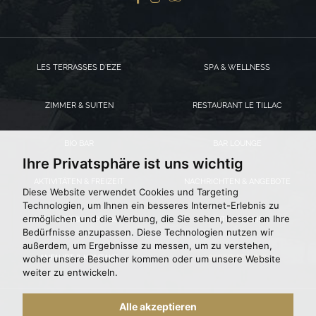
LES TERRASSES D’EZE
SPA & WELLNESS
ZIMMER & SUITEN
RESTAURANT LE TILLAC
BIO BAR
BAR LOUNGE
Ihre Privatsphäre ist uns wichtig
AKTIVITÄTEN & FREIZEIT
NACHRICHTEN & ANGEBOTE
Diese Website verwendet Cookies und Targeting
Technologien, um Ihnen ein besseres Internet-Erlebnis zu
ermöglichen und die Werbung, die Sie sehen, besser an Ihre
SEMINARE & EMPFÄNGE
FOTOGALERIE
Bedürfnisse anzupassen. Diese Technologien nutzen wir
außerdem, um Ergebnisse zu messen, um zu verstehen,
woher unsere Besucher kommen oder um unsere Website
ANFAHRT & KONTAKT
RESERVIERUNG
weiter zu entwickeln.
Alle akzeptieren