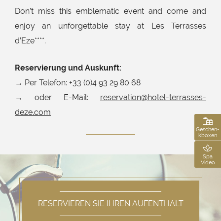
Don’t miss this emblematic event and come and
enjoy an unforgettable stay at Les Terrasses
d’Eze****.
Reservierung und Auskunft:
→ Per Telefon: +33 (0)4 93 29 80 68
→ oder E-Mail:
reservation@hotel-terrasses-
Buchen Sie Ihren Aufenthalt
****
deze.com
Reservieren Sie Ihren Tisch
Restaurant Le Tillac
Geschen-
kboxen
Buchen Sie Ihr Spa
(Zugang oder Behandlung)
Verschenken Sie einen Geschenkgutschein
Spa
Video
Buchen Sie Ihre Veranstaltung
RESERVIEREN SIE IHREN AUFENTHALT